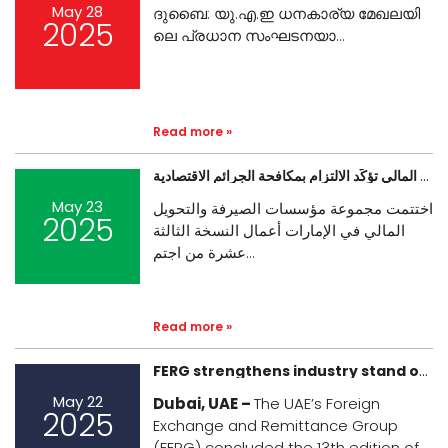
May 28
ദു​ബൈ: യു.​എ.​ഇ ധ​ന​കാ​ര്യ മേ​ഖ​ല​യി​
2025
ലെ പ്ര​ധാ​ന സം​ഘ​ട​ന​യാ​...
Read more »
مجموعة مؤسسات الصيرفة والتحويل المالي تؤكّد الالتزام بمكافحة الجرائم الاقتصادية
May 23
اختتمت مجموعة مؤسسات الصيرفة والتحويل
2025
المالي في الإمارات أعمال النسخة الثالثة
عشرة من اجتم...
Read more »
FERG strengthens industry stand on financial crime compliance at 13th Annual Summit
May 22
Dubai, UAE –
The UAE’s Foreign
2025
Exchange and Remittance Group
(FERG) concluded the 13th edition of