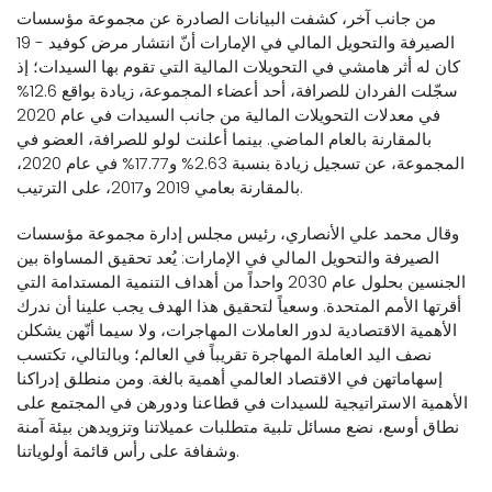
من جانب آخر، كشفت البيانات الصادرة عن مجموعة مؤسسات
الصيرفة والتحويل المالي في الإمارات أنّ انتشار مرض كوفيد - 19
كان له أثر هامشي في التحويلات المالية التي تقوم بها السيدات؛ إذ
سجّلت الفردان للصرافة، أحد أعضاء المجموعة، زيادة بواقع 12.6%
في معدلات التحويلات المالية من جانب السيدات في عام 2020
بالمقارنة بالعام الماضي. بينما أعلنت لولو للصرافة، العضو في
المجموعة، عن تسجيل زيادة بنسبة 2.63% و17.77% في عام 2020،
بالمقارنة بعامي 2019 و2017، على الترتيب.
وقال محمد علي الأنصاري، رئيس مجلس إدارة مجموعة مؤسسات
الصيرفة والتحويل المالي في الإمارات: يُعد تحقيق المساواة بين
الجنسين بحلول عام 2030 واحداً من أهداف التنمية المستدامة التي
أقرتها الأمم المتحدة. وسعياً لتحقيق هذا الهدف يجب علينا أن ندرك
الأهمية الاقتصادية لدور العاملات المهاجرات، ولا سيما أنّهن يشكلن
نصف اليد العاملة المهاجرة تقريباً في العالم؛ وبالتالي، تكتسب
إسهاماتهن في الاقتصاد العالمي أهمية بالغة. ومن منطلق إدراكنا
الأهمية الاستراتيجية للسيدات في قطاعنا ودورهن في المجتمع على
نطاق أوسع، نضع مسائل تلبية متطلبات عميلاتنا وتزويدهن بيئة آمنة
وشفافة على رأس قائمة أولوياتنا.