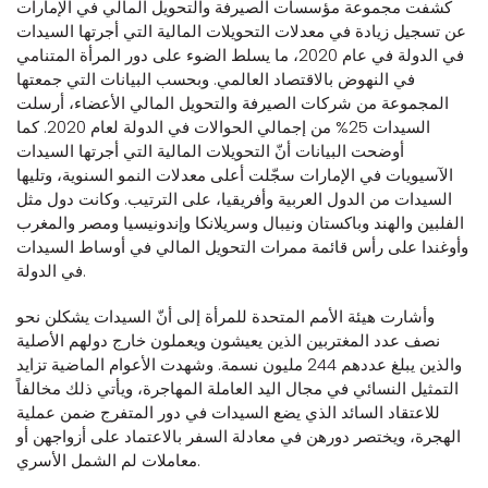
كشفت مجموعة مؤسسات الصيرفة والتحويل المالي في الإمارات
عن تسجيل زيادة في معدلات التحويلات المالية التي أجرتها السيدات
في الدولة في عام 2020، ما يسلط الضوء على دور المرأة المتنامي
في النهوض بالاقتصاد العالمي. وبحسب البيانات التي جمعتها
المجموعة من شركات الصيرفة والتحويل المالي الأعضاء، أرسلت
السيدات 25% من إجمالي الحوالات في الدولة لعام 2020. كما
أوضحت البيانات أنّ التحويلات المالية التي أجرتها السيدات
الآسيويات في الإمارات سجّلت أعلى معدلات النمو السنوية، وتليها
السيدات من الدول العربية وأفريقيا، على الترتيب. وكانت دول مثل
الفلبين والهند وباكستان ونيبال وسريلانكا وإندونيسيا ومصر والمغرب
وأوغندا على رأس قائمة ممرات التحويل المالي في أوساط السيدات
في الدولة.
وأشارت هيئة الأمم المتحدة للمرأة إلى أنّ السيدات يشكلن نحو
نصف عدد المغتربين الذين يعيشون ويعملون خارج دولهم الأصلية
والذين يبلغ عددهم 244 مليون نسمة. وشهدت الأعوام الماضية تزايد
التمثيل النسائي في مجال اليد العاملة المهاجرة، ويأتي ذلك مخالفاً
للاعتقاد السائد الذي يضع السيدات في دور المتفرج ضمن عملية
الهجرة، ويختصر دورهن في معادلة السفر بالاعتماد على أزواجهن أو
معاملات لم الشمل الأسري.